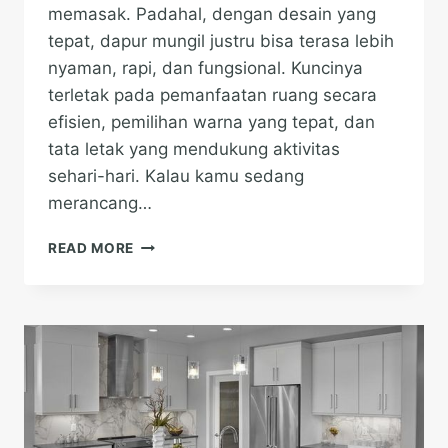
memasak. Padahal, dengan desain yang
tepat, dapur mungil justru bisa terasa lebih
nyaman, rapi, dan fungsional. Kuncinya
terletak pada pemanfaatan ruang secara
efisien, pemilihan warna yang tepat, dan
tata letak yang mendukung aktivitas
sehari-hari. Kalau kamu sedang
merancang…
DAPUR
READ MORE
KECIL
BUKAN
MASALAH:
DESAIN
YANG
FUNGSIONAL
DAN
ESTETIK