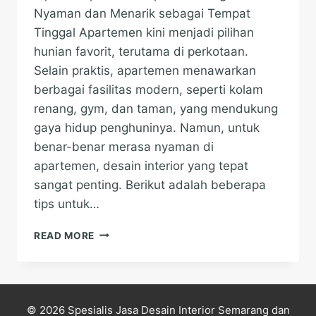
Nyaman dan Menarik sebagai Tempat
Tinggal Apartemen kini menjadi pilihan
hunian favorit, terutama di perkotaan.
Selain praktis, apartemen menawarkan
berbagai fasilitas modern, seperti kolam
renang, gym, dan taman, yang mendukung
gaya hidup penghuninya. Namun, untuk
benar-benar merasa nyaman di
apartemen, desain interior yang tepat
sangat penting. Berikut adalah beberapa
tips untuk…
TIPS
READ MORE
MEMPERCANTIK
APARTEMEN
AGAR
MAKIN
NYAMAN
© 2026 Spesialis Jasa Desain Interior Semarang dan