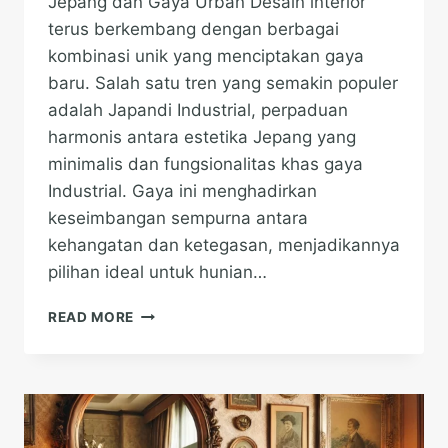
Jepang dan Gaya Urban Desain interior
terus berkembang dengan berbagai
kombinasi unik yang menciptakan gaya
baru. Salah satu tren yang semakin populer
adalah Japandi Industrial, perpaduan
harmonis antara estetika Jepang yang
minimalis dan fungsionalitas khas gaya
Industrial. Gaya ini menghadirkan
keseimbangan sempurna antara
kehangatan dan ketegasan, menjadikannya
pilihan ideal untuk hunian…
JAPANDI
READ MORE
INDUSTRIAL:
PERPADUAN
ESTETIKA
JEPANG
DAN
GAYA