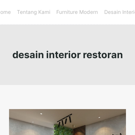
ome
Tentang Kami
Furniture Modern
Desain Interi
desain interior restoran