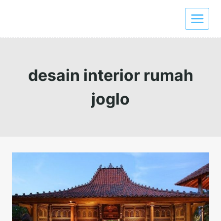
Skip
to
content
desain interior rumah
joglo