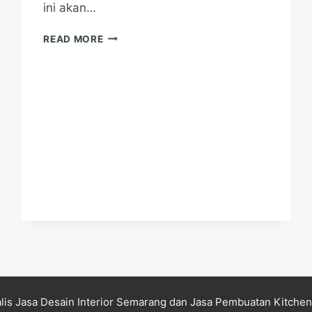
ini akan…
TRANSFORMASI
READ MORE
RUANG
KECIL
JADI
FUNGSIONAL
DAN
ESTETIK
lis Jasa Desain Interior Semarang dan Jasa Pembuatan Kitche