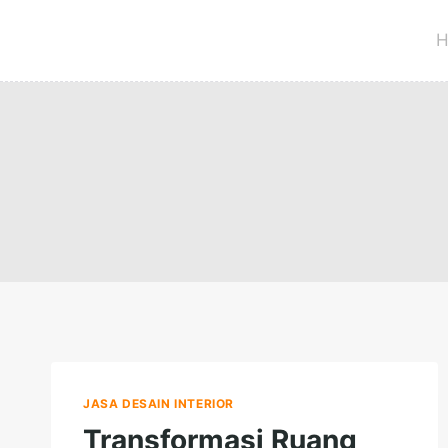
Skip
to
H
content
JASA DESAIN INTERIOR
Transformasi Ruang