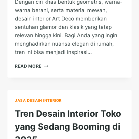
Dengan ciri khas bentuk geometris, warna-
warna berani, serta material mewah,
desain interior Art Deco memberikan
sentuhan glamor dan klasik yang tetap
relevan hingga kini. Bagi Anda yang ingin
menghadirkan nuansa elegan di rumah,
tren ini bisa menjadi inspirasi…
KEMBALINYA
READ MORE
ART
DECO
DALAM
TREN
DESAIN
JASA DESAIN INTERIOR
INTERIOR
MODERN
Tren Desain Interior Toko
yang Sedang Booming di