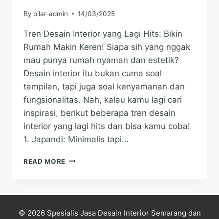
By
pilar-admin
14/03/2025
Tren Desain Interior yang Lagi Hits: Bikin
Rumah Makin Keren! Siapa sih yang nggak
mau punya rumah nyaman dan estetik?
Desain interior itu bukan cuma soal
tampilan, tapi juga soal kenyamanan dan
fungsionalitas. Nah, kalau kamu lagi cari
inspirasi, berikut beberapa tren desain
interior yang lagi hits dan bisa kamu coba!
1. Japandi: Minimalis tapi…
TREN
READ MORE
DESAIN
INTERIOR
YANG
LAGI
HITS:
© 2026 Spesialis Jasa Desain Interior Semarang dan