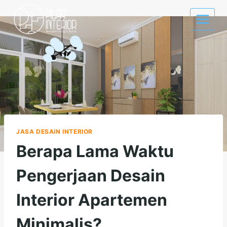
Skip
to
content
JASA DESAIN INTERIOR
Berapa Lama Waktu
Pengerjaan Desain
Interior Apartemen
Minimalis?