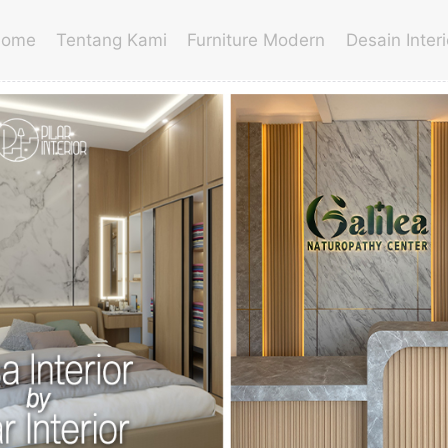
ome
Tentang Kami
Furniture Modern
Desain Interi