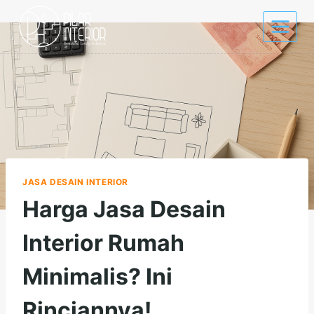
Skip
to
content
JASA DESAIN INTERIOR
Harga Jasa Desain
Interior Rumah
Minimalis? Ini
Rinciannya!