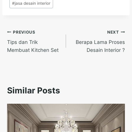
#
jasa desain interior
Post
PREVIOUS
NEXT
Tips dan Trik
Berapa Lama Proses
navigation
Membuat Kitchen Set
Desain Interior ?
Similar Posts