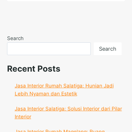
Search
Search
Recent Posts
Jasa Interior Rumah Salatiga: Hunian Jadi
Lebih Nyaman dan Estetik
Jasa Interior Salatiga: Solusi Interior dari Pilar
Interior
Jasa Interior Rumah Magelang: Ruang