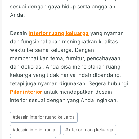
sesuai dengan gaya hidup serta anggaran
Anda.
Desain
interior ruang keluarga
yang nyaman
dan fungsional akan meningkatkan kualitas
waktu bersama keluarga. Dengan
memperhatikan tema, furnitur, pencahayaan,
dan dekorasi, Anda bisa menciptakan ruang
keluarga yang tidak hanya indah dipandang,
tetapi juga nyaman digunakan. Segera hubungi
Pilar interior
untuk mendapatkan desain
interior sesuai dengan yang Anda inginkan.
Post
#
desain interior ruang keluarga
Tags:
#
desain interior rumah
#
interior ruang keluarga