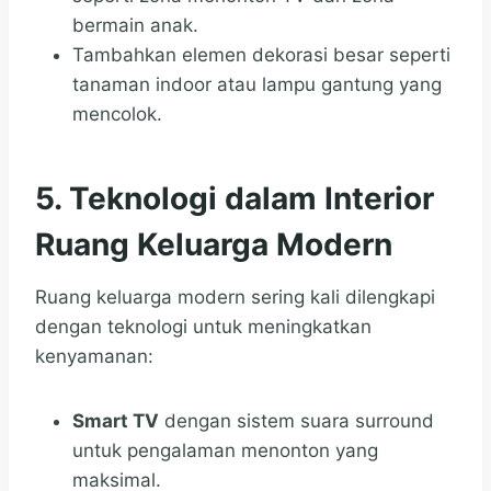
bermain anak.
Tambahkan elemen dekorasi besar seperti
tanaman indoor atau lampu gantung yang
mencolok.
5. Teknologi dalam Interior
Ruang Keluarga Modern
Ruang keluarga modern sering kali dilengkapi
dengan teknologi untuk meningkatkan
kenyamanan:
Smart TV
dengan sistem suara surround
untuk pengalaman menonton yang
maksimal.