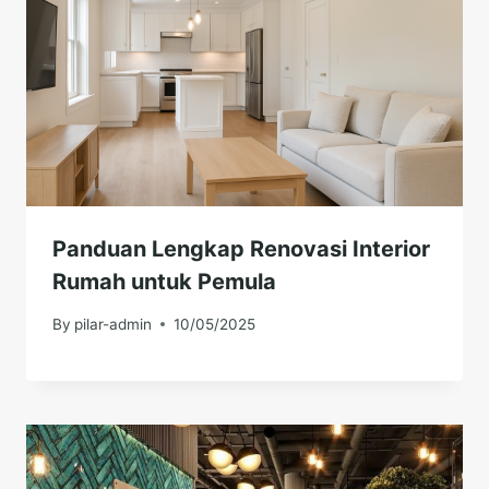
Panduan Lengkap Renovasi Interior
Rumah untuk Pemula
By
pilar-admin
10/05/2025