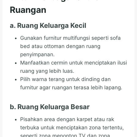
Ruangan
a. Ruang Keluarga Kecil
Gunakan furnitur multifungsi seperti sofa
bed atau ottoman dengan ruang
penyimpanan.
Manfaatkan cermin untuk menciptakan ilusi
ruang yang lebih luas.
Pilih warna terang untuk dinding dan
furnitur agar ruangan terasa lebih lapang.
b. Ruang Keluarga Besar
Pisahkan area dengan karpet atau rak
terbuka untuk menciptakan zona tertentu,
seperti zona menonton TV dan zona