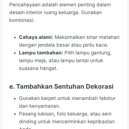
Pencahayaan adalah elemen penting dalam
desain interior ruang keluarga. Gunakan
kombinasi:
Cahaya alami:
Maksimalkan sinar matahari
dengan jendela besar atau pintu kaca.
Lampu tambahan:
Pilih lampu gantung,
lampu meja, atau lampu lantai untuk
suasana hangat.
e. Tambahkan Sentuhan Dekorasi
Gunakan karpet untuk menambah tekstur
dan kenyamanan.
Pasang lukisan, foto keluarga, atau seni
dinding untuk mencerminkan kepribadian