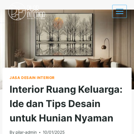
Skip
to
content
JASA DESAIN INTERIOR
Interior Ruang Keluarga:
Ide dan Tips Desain
untuk Hunian Nyaman
By
pilar-admin
10/01/2025