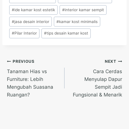
Tags:
#
ide kamar kost estetik
#
interior kamar sempit
#
jasa desain interior
#
kamar kost minimalis
#
Pilar Interior
#
tips desain kamar kost
Post
PREVIOUS
NEXT
Tanaman Hias vs
Cara Cerdas
navigation
Furniture: Lebih
Menyulap Dapur
Mengubah Suasana
Sempit Jadi
Ruangan?
Fungsional & Menarik