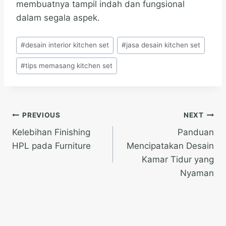
membuatnya tampil indah dan fungsional
dalam segala aspek.
Post
#
desain interior kitchen set
#
jasa desain kitchen set
Tags:
#
tips memasang kitchen set
Post
PREVIOUS
NEXT
Kelebihan Finishing
Panduan
navigation
HPL pada Furniture
Mencipatakan Desain
Kamar Tidur yang
Nyaman