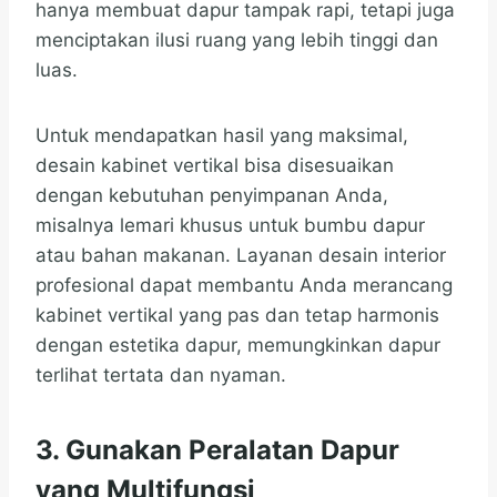
hanya membuat dapur tampak rapi, tetapi juga
menciptakan ilusi ruang yang lebih tinggi dan
luas.
Untuk mendapatkan hasil yang maksimal,
desain kabinet vertikal bisa disesuaikan
dengan kebutuhan penyimpanan Anda,
misalnya lemari khusus untuk bumbu dapur
atau bahan makanan. Layanan desain interior
profesional dapat membantu Anda merancang
kabinet vertikal yang pas dan tetap harmonis
dengan estetika dapur, memungkinkan dapur
terlihat tertata dan nyaman.
3. Gunakan Peralatan Dapur
yang Multifungsi