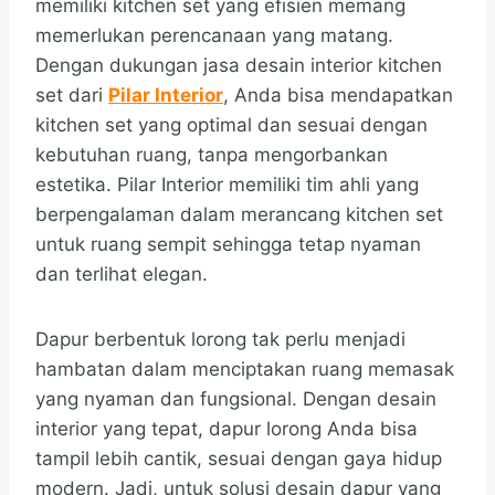
memiliki kitchen set yang efisien memang
memerlukan perencanaan yang matang.
Dengan dukungan jasa desain interior kitchen
set dari
Pilar Interior
, Anda bisa mendapatkan
kitchen set yang optimal dan sesuai dengan
kebutuhan ruang, tanpa mengorbankan
estetika. Pilar Interior memiliki tim ahli yang
berpengalaman dalam merancang kitchen set
untuk ruang sempit sehingga tetap nyaman
dan terlihat elegan.
Dapur berbentuk lorong tak perlu menjadi
hambatan dalam menciptakan ruang memasak
yang nyaman dan fungsional. Dengan desain
interior yang tepat, dapur lorong Anda bisa
tampil lebih cantik, sesuai dengan gaya hidup
modern. Jadi, untuk solusi desain dapur yang