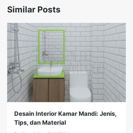
Similar Posts
Desain Interior Kamar Mandi: Jenis,
Tips, dan Material