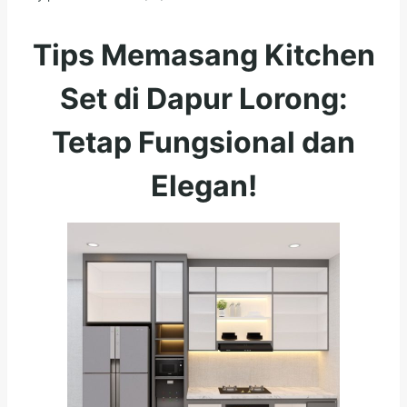
Tips Memasang Kitchen
Set di Dapur Lorong:
Tetap Fungsional dan
Elegan!