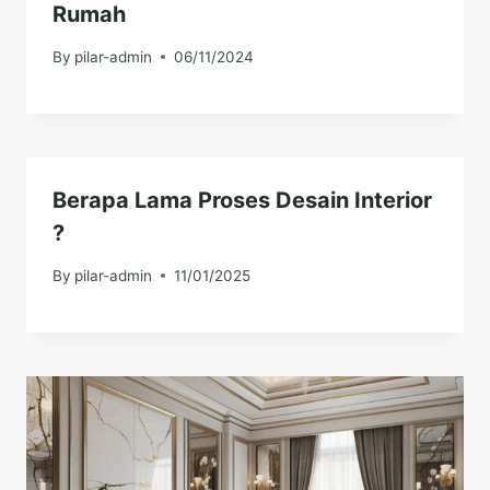
Rumah
By
pilar-admin
06/11/2024
Berapa Lama Proses Desain Interior
?
By
pilar-admin
11/01/2025