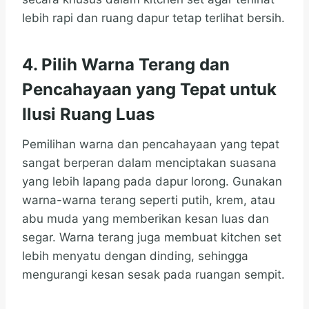
lebih rapi dan ruang dapur tetap terlihat bersih.
4. Pilih Warna Terang dan
Pencahayaan yang Tepat untuk
Ilusi Ruang Luas
Pemilihan warna dan pencahayaan yang tepat
sangat berperan dalam menciptakan suasana
yang lebih lapang pada dapur lorong. Gunakan
warna-warna terang seperti putih, krem, atau
abu muda yang memberikan kesan luas dan
segar. Warna terang juga membuat kitchen set
lebih menyatu dengan dinding, sehingga
mengurangi kesan sesak pada ruangan sempit.