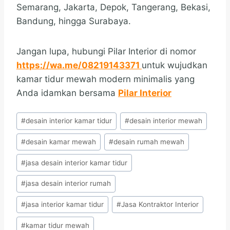
Semarang, Jakarta, Depok, Tangerang, Bekasi,
Bandung, hingga Surabaya.
Jangan lupa, hubungi Pilar Interior di nomor
https://wa.me/08219143371
untuk wujudkan
kamar tidur mewah modern minimalis yang
Anda idamkan bersama
Pilar Interior
Post
#
desain interior kamar tidur
#
desain interior mewah
Tags:
#
desain kamar mewah
#
desain rumah mewah
#
jasa desain interior kamar tidur
#
jasa desain interior rumah
#
jasa interior kamar tidur
#
Jasa Kontraktor Interior
#
kamar tidur mewah