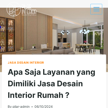
Skip
to
content
JASA DESAIN INTERIOR
Apa Saja Layanan yang
Dimiliki Jasa Desain
Interior Rumah ?
By
pilar-admin
06/10/2024