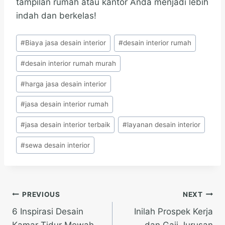
tampilan rumah atau kantor Anda menjadi lebih
indah dan berkelas!
Post
#
Biaya jasa desain interior
#
desain interior rumah
Tags:
#
desain interior rumah murah
#
harga jasa desain interior
#
jasa desain interior rumah
#
jasa desain interior terbaik
#
layanan desain interior
#
sewa desain interior
Post
PREVIOUS
NEXT
6 Inspirasi Desain
Inilah Prospek Kerja
navigation